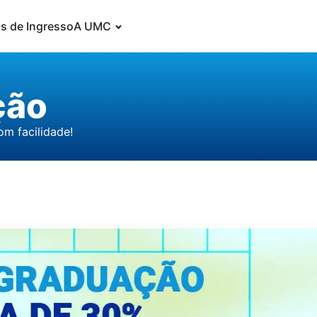
s de Ingresso
A UMC
ção
m facilidade!